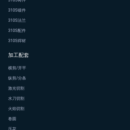
310S铸件
310S锻件
310S法兰
310S配件
310S焊材
加工配套
横剪/开平
纵剪/分条
激光切割
水刀切割
火焰切割
卷圆
压花