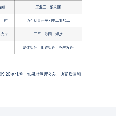
精细
工业面、酸洗面
态可控
适合批量开平和重工业加工
连接片
开平、卷圆、焊接
件
炉体板件、烟道板件、锅炉板件
0S 2B冷轧卷；如果对厚度公差、边部质量和