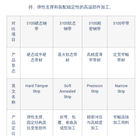
持、弹性支撑和装配稳定性的高温部件加工。
对
310S硬态钢
310S软态
310S精
310S窄带
比
带
钢带
密钢带
项
目
产
硬态或半硬
退火软态带
高精度薄
定宽窄幅
品
态带材
材
窄带材
带材
形
态
英
Hard Temper
Soft
Precision
Narrow
文
Strip
Annealed
Strip
Strip
名
Strip
称
产
弹性支撑、
折弯、包
精密冲压
窄幅连续
品
固定结构及
覆、卷曲及
与高精度
加工用料
定
抗变形部件
成型加工
加工
位