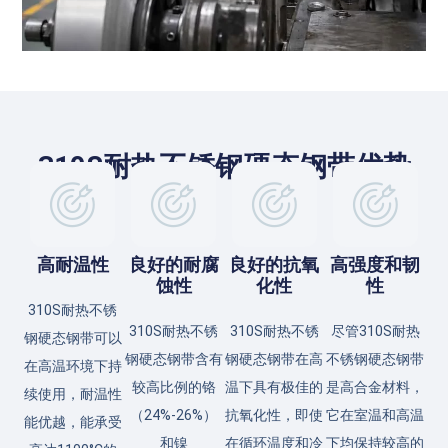
310S耐热不锈钢硬态钢带优势
高耐温性
良好的耐腐
良好的抗氧
高强度和韧
蚀性
化性
性
310S耐热不锈
310S耐热不锈
310S耐热不锈
尽管310S耐热
钢硬态钢带可以
钢硬态钢带含有
钢硬态钢带在高
不锈钢硬态钢带
在高温环境下持
较高比例的铬
温下具有极佳的
是高合金材料，
续使用，耐温性
（24%-26%）
抗氧化性，即使
它在室温和高温
能优越，能承受
和镍
在循环温度和冷
下均保持较高的