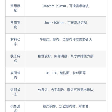
常用厚
0.05mm–2.0mm，可按需求确认
度
常用宽
5mm–600mm，可按需求定制
度
材料状
半硬态、硬态、全硬态可按需求确认
态
状态特
刚性较好、回弹明显、尺寸保持能力强
点
表面状
2B、BA、酸洗面、拉丝面等
态
边部状
分条边、去毛刺边、圆边可按需求确认
态
供货形
硬态钢带、定宽硬态带、窄带卷
式