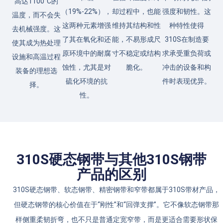
高达1100°C的
（19%-22%），
却过程中，也能
强度和韧性。这
温度，而不会失
这两种元素增强
维持其结构和性
种特性使得
去机械强度。这
了其在氧化和还
能，不易形成尺
310S在制造要
使其成为热处理
原环境中的耐腐
寸不稳定或结构
求承受重负荷或
设施和高温过程
蚀性，尤其是对
脆化。
冲击的设备和构
装备的理想选
硫化环境的抗
件时表现优异。
择。
性。
310S硬态钢带与其他310S钢带
产品的区别
310S硬态钢带、软态钢带、精密钢带和窄带都属于310S带材产品，
但硬态钢带的核心价值在于“刚性”和“回弹支撑”。它不像软态钢带那
样侧重柔韧折弯，也不只是普通定宽窄带，而是更适合需要形状保