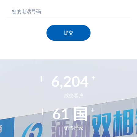
提交
Alternative:
+
9,972
成交客户
+
99
国
销售国家