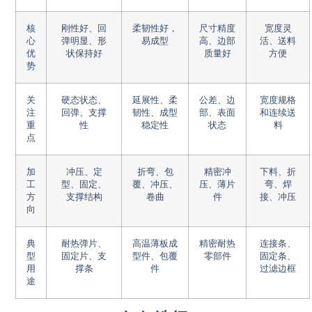
核
刚性好、回
柔韧性好，
尺寸精度
宽度灵
心
弹明显、形
易成型
高、边部
活、送料
优
状保持好
质量好
方便
势
关
硬态状态、
延展性、柔
公差、边
宽度规格
注
回弹、支撑
韧性、成型
部、表面
和连续送
重
性
稳定性
状态
料
点
加
冲压、定
折弯、包
精密冲
下料、折
工
型、固定、
覆、冲压、
压、薄片
弯、焊
方
支撑结构
卷曲
件
接、冲压
向
典
耐热弹片、
高温薄板成
精密耐热
连接条、
型
固定片、支
型件、包覆
零部件
固定条、
用
撑条
件
过滤边框
途