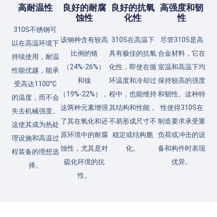
高耐温性
良好的耐腐
良好的抗氧
高强度和韧
蚀性
化性
性
310S不锈钢可
该钢种含有较高
310S在高温下
尽管310S是高
以在高温环境下
比例的铬
具有极佳的抗氧
合金材料，它在
持续使用，耐温
（24%-26%）
化性，即使在循
室温和高温下均
性能优越，能承
和镍
环温度和冷却过
保持较高的强度
受高达1100°C
（19%-22%），
程中，也能维持
和韧性。这种特
的温度，而不会
这两种元素增强
其结构和性能，
性使得310S在
失去机械强度。
了其在氧化和还
不易形成尺寸不
制造要求承受重
这使其成为热处
原环境中的耐腐
稳定或结构脆
负荷或冲击的设
理设施和高温过
蚀性，尤其是对
化。
备和构件时表现
程装备的理想选
硫化环境的抗
优异。
择。
性。