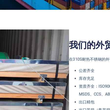
我们的外
在310S耐热不锈钢的
公差齐全
库存充足
资质齐全：ISO900
MSDS、CCS、A
出口精包
出口装箱（集装