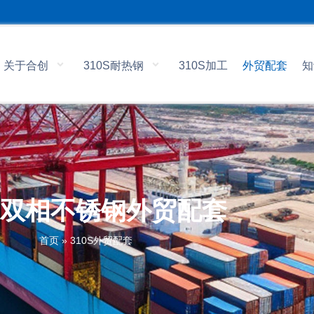
关于合创
310S耐热钢
310S加工
外贸配套
知
05双相不锈钢外贸配套
首页
»
310S外贸配套