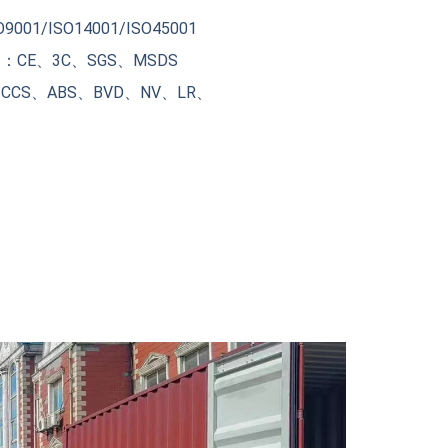
001/ISO14001/ISO45001
CE、3C、SGS、MSDS
CS、ABS、BVD、NV、LR、