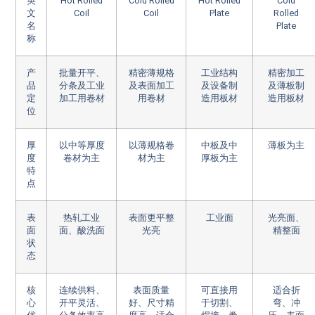
英
Hot Rolled
Cold Rolled
Hot Rolled
Cold
文
Coil
Coil
Plate
Rolled
名
Plate
称
产
批量开平、
精密薄规格
工业结构
精密加工
品
分条及工业
及表面加工
及设备制
及薄板制
定
加工用卷材
用卷材
造用板材
造用板材
位
厚
以中等厚度
以薄规格卷
中板及中
薄板为主
度
卷材为主
材为主
厚板为主
特
点
表
热轧工业
表面更平整
工业面
光亮面、
面
面、酸洗面
光亮
精整面
状
态
核
连续供料、
表面质量
可直接用
适合折
心
开平灵活、
好、尺寸精
于切割、
弯、冲