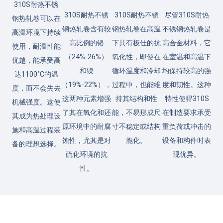
310S耐热不锈
310S耐热不锈
310S耐热不锈
尽管310S耐热
钢热轧卷可以在
钢热轧卷含有较
钢热轧卷在高温
不锈钢热轧卷是
高温环境下持续
高比例的铬
下具有极佳的抗
高合金材料，它
使用，耐温性能
（24%-26%）
氧化性，即使在
在室温和高温下
优越，能承受高
和镍
循环温度和冷却
均保持较高的强
达1100°C的温
（19%-22%），
过程中，也能维
度和韧性。这种
度，而不会失去
这两种元素增强
持其结构和性
特性使得310S
机械强度。这使
了其在氧化和还
能，不易形成尺
在制造要求承受
其成为热处理设
原环境中的耐腐
寸不稳定或结构
重负荷或冲击的
施和高温过程装
蚀性，尤其是对
脆化。
设备和构件时表
备的理想选择。
硫化环境的抗
现优异。
性。