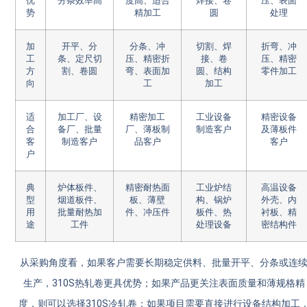
优
分条效率高
度高、适合
焊接、卷
压、表面
势
精加工
圆
处理
加
开平、分
分条、冲
切割、焊
折弯、冲
工
条、定尺切
压、精密折
接、卷
压、精密
方
割、卷圆
弯、表面加
圆、结构
零件加工
向
工
加工
适
加工厂、设
精密加工
工业设备
精密设备
合
备厂、批量
厂、薄板制
制造客户
及薄板件
客
制造客户
品客户
客户
户
典
炉体板件、
精密耐热面
工业炉结
高温设备
型
烟道板件、
板、薄壁
构、锅炉
外壳、内
用
批量耐热加
件、冲压件
板件、热
衬板、精
途
工件
处理设备
密结构件
从采购角度看，如果客户需要长期稳定供料、批量开平、分条或连
生产，310S热轧卷更具优势；如果产品更关注表面质量和薄规格精
度，则可以选择310S冷轧卷；如果项目需要直接进行设备结构加工