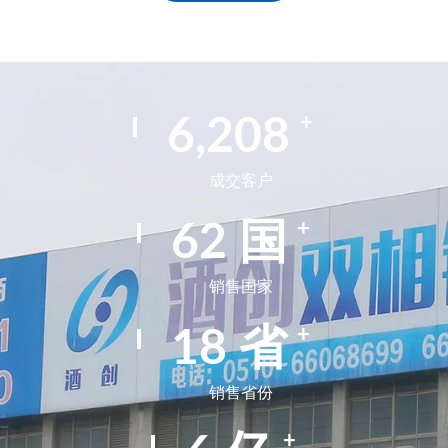
Alternative:
+
9,947
成交客户
+
99
国
销售国家
+
29
省
销售省份
+