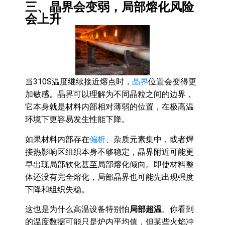
三、晶界会变弱，局部熔化风险
会上升
当310S温度继续接近熔点时，
晶界
位置会变得更
加敏感。晶界可以理解为不同晶粒之间的边界，
它本身就是材料内部相对薄弱的位置，在极高温
环境下更容易发生性能下降。
如果材料内部存在
偏析
、杂质元素集中，或者焊
接热影响区组织本身不够稳定，晶界附近可能更
早出现局部软化甚至局部熔化倾向。即使材料整
体还没有完全熔化，局部晶界也可能先出现强度
下降和组织失稳。
这也是为什么高温设备特别怕
局部超温
。你看到
的温度数据可能只是炉内平均值，但某些火焰冲