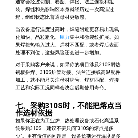
通常会经过切割、卷圆、焊接、法兰连接和组
装。焊缝和热影响区本身就经历过一次高温过
程，组织状态比普通母材更敏感。
当设备运行温度过高时，焊缝附近更容易出现氧
化加快、晶粒粗化、
应力
集中和微裂纹扩展。如
果焊接热输入过大、焊材不匹配，或者焊后表面
处理不到位，这些风险还会进一步增加。
对于采购客户来说，如果你的项目涉及310S耐热
钢板拼焊、310S炉管对接、法兰连接或高温配件
加工，就不能只关注母材牌号。焊材匹配、焊接
工艺和实际工况同样会决定后期使用寿命。
七、采购310S时，不能把熔点当
作选材依据
如果你正在为工业炉、热处理设备或石化高温系
统采购310S，建议不要只问“310S的熔点是多
少”。更有价值的问题是：设备长期运行温度是多