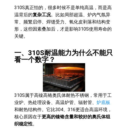
310S真正怕的，很多时候不是单纯高温，而是高
温背后的
复杂工况
。比如局部超温、炉内气氛异
常、频繁启停、焊缝受力、氧化皮剥落和结构变
形，这些因素叠加后，才是影响310S使用寿命的
关键。
一、310S耐温能力为什么不能只
看一个数字？
310S属于高镍高铬奥氏体耐热不锈钢，常用于工
业炉、热处理设备、高温炉管、辐射管、
炉底板
和耐热结构件。它比304、316更适合高温环境，
核心原因在于
更高的镍铬含量和较好的奥氏体组
织稳定性
。