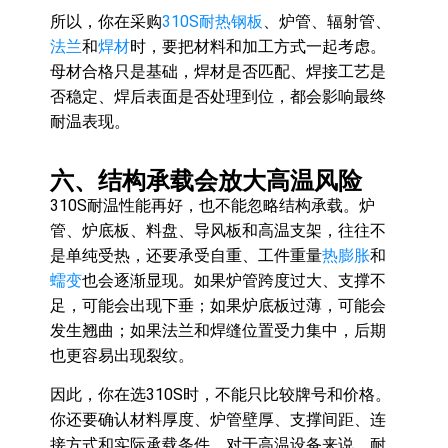
所以，你在采购
310S耐热钢板
、炉管、辐射管、
法兰
和
焊材
时，要把材料和加工方式一起考虑。
母材合格只是基础，焊材是否匹配、焊接工艺是
否稳定、焊后表面是否处理到位，都会影响最终
耐温表现。
六、结构承载会放大高温风险
310S耐温性能再好，也不能忽略结构承载。炉
管、炉底板、料盘、导风板和高温支架，往往不
是单纯受热，还要承受自重、工件重量
热膨胀
和
蠕变
也会逐渐显现。如果炉管跨度过大、支撑不
足，可能会出现下垂；如果炉底板过薄，可能会
发生翘曲；如果法兰和焊缝位置受力集中，后期
也更容易出现裂纹。
因此，你在选310S时，不能只比较牌号和价格。
你还要确认材料厚度、炉管壁厚、支撑间距、连
接方式和实际承载条件。对于高温设备来说，耐