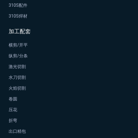
310S配件
310S焊材
加工配套
横剪/开平
纵剪/分条
激光切割
水刀切割
火焰切割
卷圆
压花
折弯
出口精包