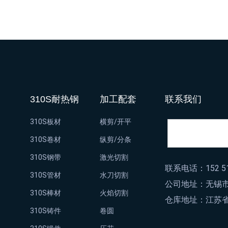
创
310S耐热钢
加工配套
联系我们
310S板材
横剪/开平
310S卷材
纵剪/分条
310S钢带
激光切割
联系电话：152 51
310S管材
水刀切割
公司地址：无锡市
310S棒材
火焰切割
仓库地址：江苏省
310S铸件
卷圆