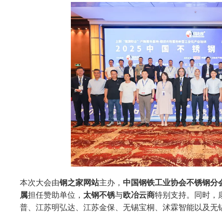
本次大会由
钢之家网站
主办，
中国钢铁工业协会不锈钢分
属
担任赞助单位，
太钢不锈
与
欧冶云商
特别支持。同时，
普、江苏明弘达、江苏金保、无锡宝桐、沭霖智能以及无