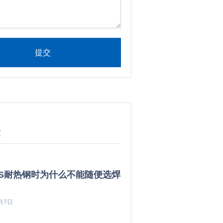
提交
ve:
章
0S耐热钢时为什么不能随便选焊
月7日