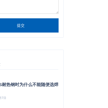
提交
ve:
章
0S耐热钢时为什么不能随便选焊
月7日